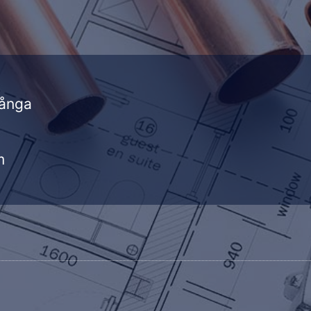
pånga
m