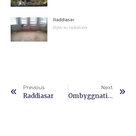
Raddiasar
Byte av radiatorer
Previous
Next
Raddiasar
Ombyggnation Danvikshems Äldreboende